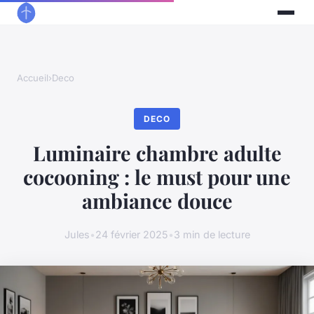
Accueil
›
Deco
DECO
Luminaire chambre adulte
cocooning : le must pour une
ambiance douce
Jules
•
24 février 2025
•
3 min de lecture