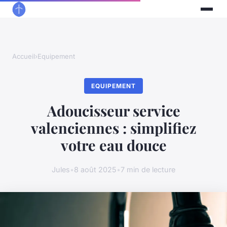
Accueil
›
Equipement
EQUIPEMENT
Adoucisseur service
valenciennes : simplifiez
votre eau douce
Jules
•
8 août 2025
•
7 min de lecture