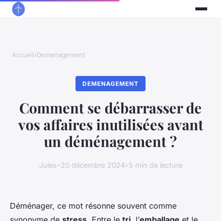
Accueil
›
Demenagement
DEMENAGEMENT
Comment se débarrasser de
vos affaires inutilisées avant
un déménagement ?
Jules
•
20 décembre 2024
•
5 min de lecture
Déménager, ce mot résonne souvent comme
synonyme de
stress
. Entre le
tri
, l’
emballage
et le