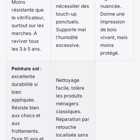
Moins
nécessiter des
nuancée.
résistante que
touch-up
Donne une
le vitrificateur,
ponctuels.
impression
surtout sur les
Supporte mal
de bois
marches. À
l’humidité
vivant, mais
raviver tous
excessive.
moins
les 3 à 5 ans.
protégé.
Peinture sol
:
excellente
Nettoyage
durabilité si
facile, tolère
bien
les produits
appliquée.
ménagers
Résiste bien
classiques.
aux chocs et
Réparation par
aux
retouche
frottements.
localisée sans
Dure 10 ans et