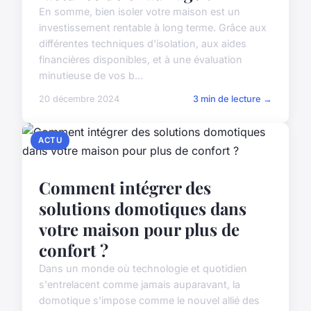
En somme, bien isoler votre maison est un
investissement rentable à long terme. Grâce aux
différentes techniques d'isolation, aux aides
financières disponibles, et à une évaluation
minutieuse de vos b...
20 décembre 2024
3 min de lecture →
ACTU
Comment intégrer des
solutions domotiques dans
votre maison pour plus de
confort ?
Dans un monde où technologie et quotidien
s'entrelacent comme jamais auparavant, la
domotique s'impose comme le nouvel allié des