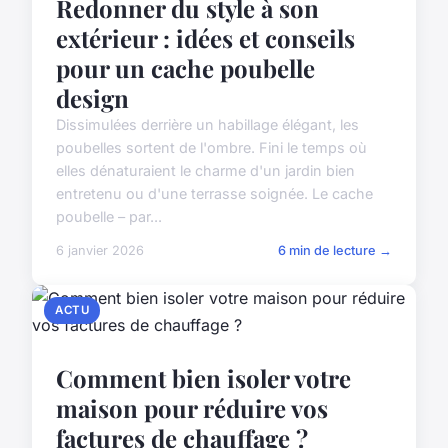
Redonner du style à son
extérieur : idées et conseils
pour un cache poubelle
design
Dissimulées derrière un habillage élégant, les
poubelles sortent de l'ombre. Fini le temps où
elles dénaturaient le charme d'un jardin bien
entretenu ou d'une terrasse soignée. Le cache
poubelle – par...
6 janvier 2026
6 min de lecture →
ACTU
Comment bien isoler votre
maison pour réduire vos
factures de chauffage ?