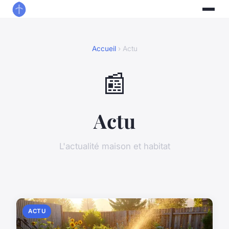
Accueil
› Actu
📰
Actu
L'actualité maison et habitat
ACTU