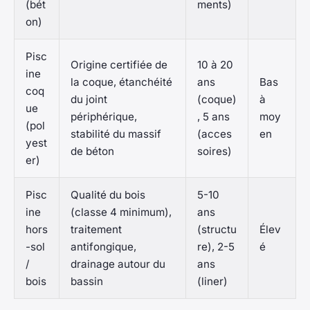
(bét
ments)
on)
Pisc
Origine certifiée de
10 à 20
ine
la coque, étanchéité
ans
Bas
coq
du joint
(coque)
à
ue
périphérique,
, 5 ans
moy
(pol
stabilité du massif
(acces
en
yest
de béton
soires)
er)
Pisc
Qualité du bois
5-10
ine
(classe 4 minimum),
ans
hors
traitement
(structu
Élev
-sol
antifongique,
re), 2-5
é
/
drainage autour du
ans
bois
bassin
(liner)