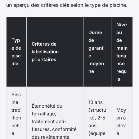
un aperçu des critères clés selon le type de piscine.
Nive
Durée
au
Typ
de
de
Critères de
e de
garanti
main
labellisation
pisc
e
tena
prioritaires
ine
moyen
nce
ne
requ
is
Pisc
ine
10 ans
Étanchéité du
trad
(structu
Moy
ferraillage,
ition
re), 2-5
en à
traitement anti-
nell
ans
élev
fissures, conformité
e
(équipe
é
des revêtements