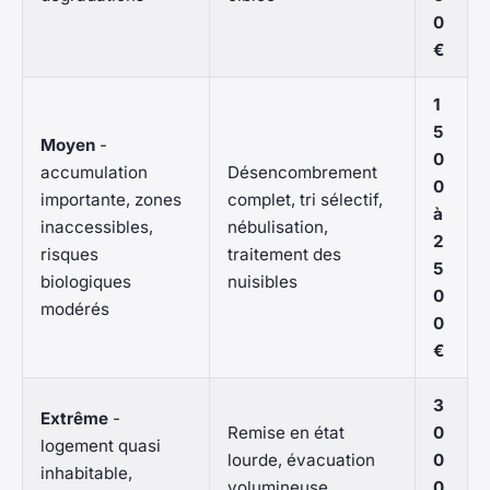
0
€
1
5
Moyen
-
0
accumulation
Désencombrement
0
importante, zones
complet, tri sélectif,
à
inaccessibles,
nébulisation,
2
risques
traitement des
5
biologiques
nuisibles
0
modérés
0
€
3
Extrême
-
Remise en état
0
logement quasi
lourde, évacuation
0
inhabitable,
volumineuse,
0