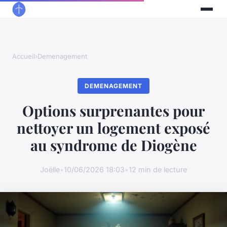
Accueil
›
Demenagement
DEMENAGEMENT
Options surprenantes pour
nettoyer un logement exposé
au syndrome de Diogène
Joëlle
•
10/06/2026 18:03
•
12 min de lecture