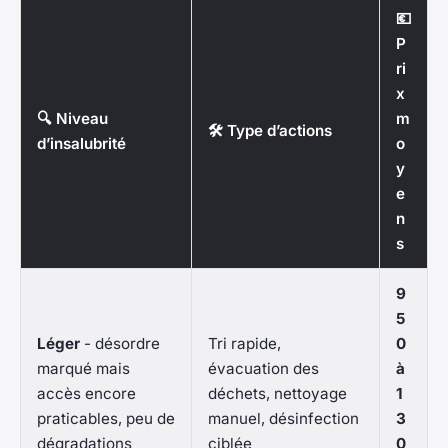
💶
P
ri
x
🔍 Niveau
m
🛠️ Type d’actions
d’insalubrité
o
y
e
n
s
9
5
Léger
- désordre
Tri rapide,
0
marqué mais
évacuation des
à
accès encore
déchets, nettoyage
1
praticables, peu de
manuel, désinfection
3
dégradations
ciblée
0